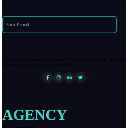
Borj Dlalate, Immeuble F, 4 ème et 5 ème étage Rue Chaïr al-Hamra
Mohammed ben Brahim, Agadir 80000
AGENCY