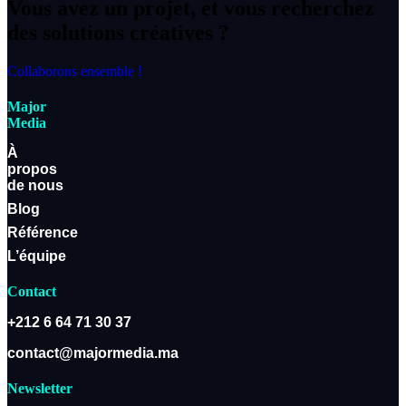
Vous avez un projet, et vous recherchez
des solutions créatives ?
Collaborons ensemble !
Major
Media
À
propos
de nous
Blog
Référence
L’équipe
Contact
+212 6 64 71 30 37
contact@majormedia.ma
Newsletter