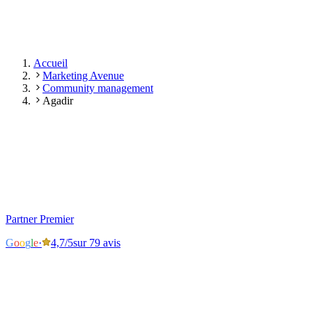
Recevoir mon devis
🔒 Vos informations restent confidentielles.
Accueil
Marketing Avenue
Community management
Agadir
G
o
o
g
l
e