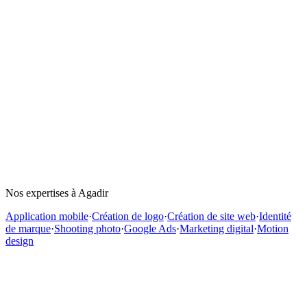
Collaborons ensemble
Devis chiffré sous 48 h · sans engagement.
🇲🇦 +212
Recevoir mon devis
🔒 Vos informations restent confidentielles.
Nos expertises à
Agadir
Application mobile
·
Création de logo
·
Création de site web
·
Identité
de marque
·
Shooting photo
·
Google Ads
·
Marketing digital
·
Motion
design