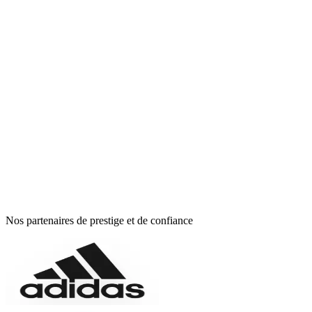
Said Oubihi
Spécialité
Youssef Ramchi
Nos partenaires de prestige et de confiance
Spécialité