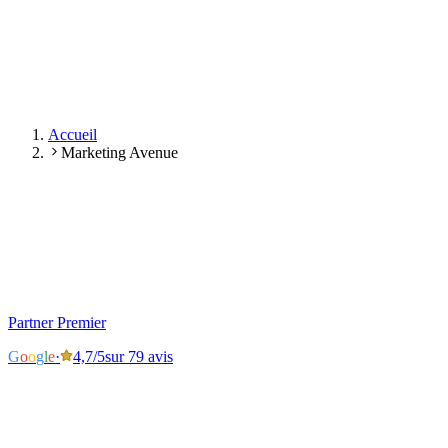
Nous Contacter
Accueil
Marketing Avenue
G
o
o
g
l
e